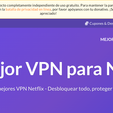
ecto completamente independiente de uso gratuito. Para mantener la par
n la
batalla de privacidad en línea
, por favor apóyanos con tu donativo. ¡
apreciado!
Cupones & De
MEJO
jor VPN para N
ejores VPN Netflix - Desbloquear todo, proteger