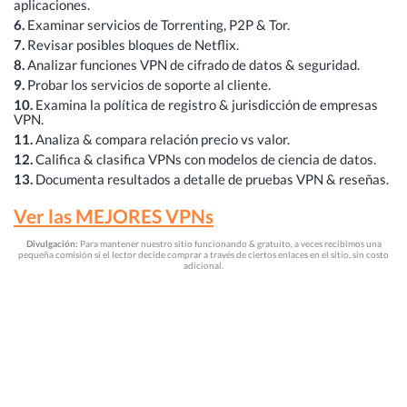
aplicaciones.
6.
Examinar servicios de Torrenting, P2P & Tor.
7.
Revisar posibles bloques de Netflix.
8.
Analizar funciones VPN de cifrado de datos & seguridad.
9.
Probar los servicios de soporte al cliente.
10.
Examina la política de registro & jurisdicción de empresas
VPN.
11.
Analiza & compara relación precio vs valor.
12.
Califica & clasifica VPNs con modelos de ciencia de datos.
13.
Documenta resultados a detalle de pruebas VPN & reseñas.
Ver las MEJORES VPNs
Divulgación:
Para mantener nuestro sitio funcionando & gratuito, a veces recibimos una
pequeña comisión si el lector decide comprar a través de ciertos enlaces en el sitio, sin costo
adicional.