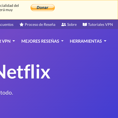
cialidad del
Será muy
scuentos
Proceso de Reseña
Sobre
Tutoriales VPN
R VPN
MEJORES RESEÑAS
HERRAMIENTAS
etflix
 todo.