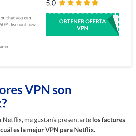
5.0
you that you can
OBTENER OFERTA
 60% discount now
VPN
saron
jores VPN son
x?
a Netflix, me gustaría presentarte
los factores
cuál es la mejor VPN para Netflix.