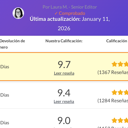
Por Laura M. - Senior Editor
✓ Comprobado
Última actualización:
January 11,
2026
 Devolución de
Nuestra Calificación:
Calificación
nero
9.7
 Días
(1367 Reseñas
Leer reseña
9.4
 Días
(1284 Reseñas
Leer reseña
9.0
 Días