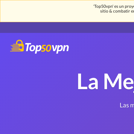
'Top50vpn' es un proy
sitio & combatir e
La Me
Las m