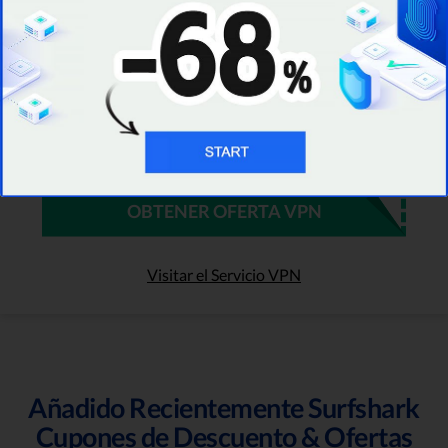
Surfshark offer!
Fecha de Vencimiento : 09/08/2026
Sólo Quedan 82
973 Las Personas Usaron
CALIFICACIÓN
5.0
OBTENER OFERTA VPN
Visitar el Servicio VPN
Añadido Recientemente Surfshark
Cupones de Descuento & Ofertas