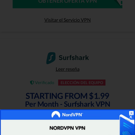
OBTENER OFERTA VPN
Visitar el Servicio VPN
Leer reseña
Verificado
ELECCIÓN DEL EQUIPO
STARTING FROM $1.99
Per Month - Surfshark VPN
x
Looking for a budget-friendly, top-rated VPN
option? Surfshark coupon lets you get top-tier
security for only $1.99 per month. Don't miss this