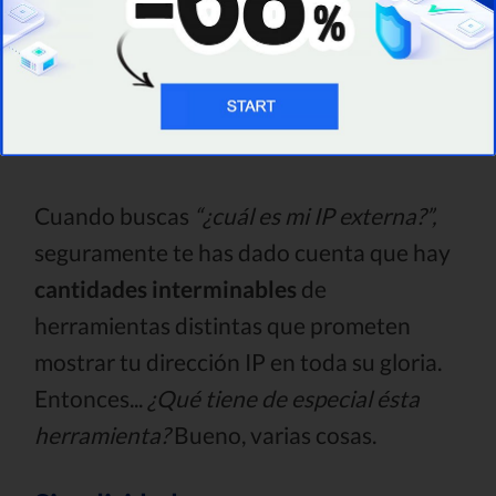
¿Cuál es mi IP? La
Mejor Herramienta
Cuando buscas
“¿cuál es mi IP externa?”,
seguramente te has dado cuenta que hay
cantidades interminables
de
herramientas distintas que prometen
mostrar tu dirección IP en toda su gloria.
Entonces...
¿Qué tiene de especial ésta
herramienta?
Bueno, varias cosas.