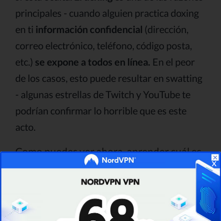
principales - cuando alguien practica doxing
en ti
información confidencial
(dirección,
correo electrónico, teléfono, código posta,
etc.)
se expone a todos en línea.
En el peor
de los casos, esto puede resultar en swatting
- algunas estrellas de Twitch y YouTube te
podrían confirmar lo horrible que es este
acto.
Como puedes ver ahora, aprender cuál es
x
mi IP no es solamente algo
“divertido”
- en
realidad, es muy importante. Dicho esto,
vayamos al grano y respondamos ¨cómo
saber mi IP¨ y ¨cómo ocultar mi IP¨.