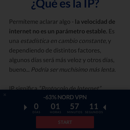
¿Qué es la IP?
Permíteme aclarar algo -
la velocidad de
internet no es un parámetro estable.
Es
una
estadística en cambio constante,
y
dependiendo de distintos factores,
algunos días será más veloz y otros días,
bueno...
Podría ser muchísimo más lenta.
IP significa
“Protocolo de Internet”
.
-63% NORD VPN
Incluso si no sabes ¨¿cuál es mi IP?,
0
01
57
09
seguramente has leído sobre IPs mientras
DÍAS
HORAS
MINUTOS
SEGUNDOS
navegas en internet - son
cadenas
START
pequeñas de números
interrumpidas por