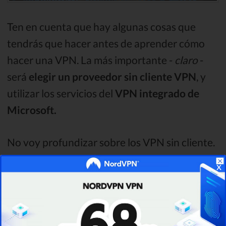
Ten en cuenta que hay algunas cosas que
tendrás que hacer antes de aprender cómo
hacer una VPN. La más importante -
claro
-
será
elegir un proveedor sin cliente VPN
, y
utilizar los servicios del
VPN integrado de
Microsoft.
No voy profundizar sobre los VPN sin cliente.
¿Por qué?
Bueno, no tengo ninguna
x
recomendación o
nada que decir
sobre estos
servicios - te diré por qué.