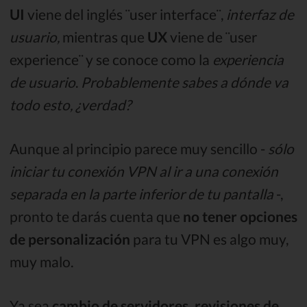
UI
viene del inglés ¨user interface¨,
interfaz de
usuario,
mientras que
UX
viene de ¨user
experience¨ y se conoce como la
experiencia
de usuario
.
Probablemente sabes a dónde va
todo esto, ¿verdad?
Aunque al principio parece muy sencillo -
sólo
iniciar tu conexión VPN al ir a una conexión
separada en la parte inferior de tu pantalla
-,
pronto te darás cuenta que
no tener opciones
de personalización
para tu VPN es algo muy,
muy malo.
Ya sea
cambio de servidores, revisiones de