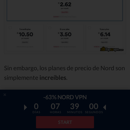
Sin embargo, los planes de precio de Nord son
simplemente
increíbles
.
Con estos precios, no hay necesidad de
-63% NORD VPN
0
07
38
58
aprender cómo crear una VPN y profundizar
DÍAS
HORAS
MINUTOS
SEGUNDOS
en el tema de
¨cómo configurar mi propia
START
VPN¨
- simplemente no vale la pena.