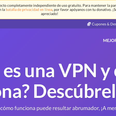
ecto completamente independiente de uso gratuito. Para mantener la par
n la
batalla de privacidad en línea
, por favor apóyanos con tu donativo. ¡
apreciado!
Cupones & De
MEJO
 es una VPN y
ona? Descúbrel
cómo funciona puede resultar abrumador, ¡A meno