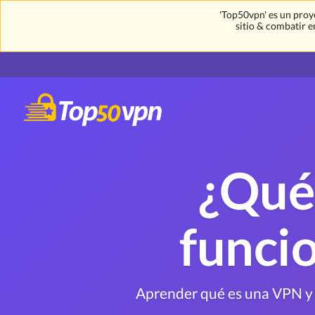
'Top50vpn' es un proy
sitio & combatir e
¿Qué
funci
Aprender qué es una VPN y 