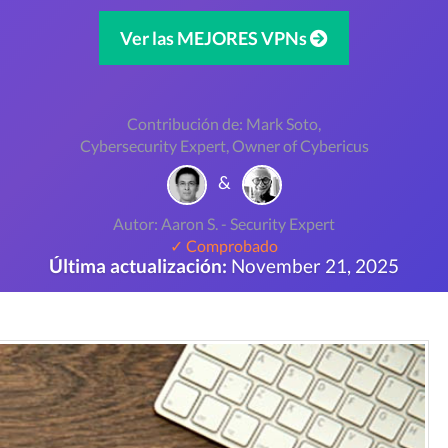
Ver las MEJORES VPNs
Contribución de: Mark Soto,
Cybersecurity Expert, Owner of Cybericus
&
Autor: Aaron S. - Security Expert
✓ Comprobado
Última actualización:
November 21, 2025