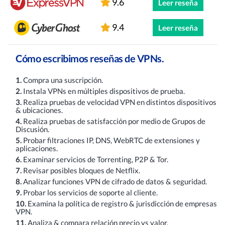
9.6
Leer reseña
9.4
Leer reseña
Cómo escribimos reseñas de VPNs.
1.
Compra una suscripción.
2.
Instala VPNs en múltiples dispositivos de prueba.
3.
Realiza pruebas de velocidad VPN en distintos dispositivos
& ubicaciones.
4.
Realiza pruebas de satisfacción por medio de Grupos de
Discusión.
5.
Probar filtraciones IP, DNS, WebRTC de extensiones y
aplicaciones.
6.
Examinar servicios de Torrenting, P2P & Tor.
7.
Revisar posibles bloques de Netflix.
8.
Analizar funciones VPN de cifrado de datos & seguridad.
9.
Probar los servicios de soporte al cliente.
10.
Examina la política de registro & jurisdicción de empresas
VPN.
11.
Analiza & compara relación precio vs valor.