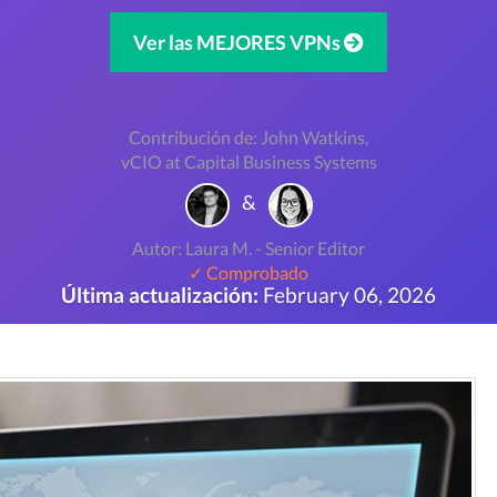
Ver las MEJORES VPNs
Contribución de: John Watkins,
vCIO at Capital Business Systems
&
Autor: Laura M. - Senior Editor
✓ Comprobado
Última actualización:
February 06, 2026