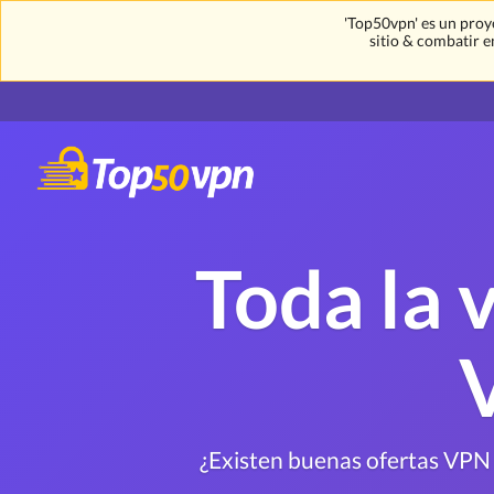
'Top50vpn' es un proy
sitio & combatir e
Toda la 
¿Existen buenas ofertas VPN d