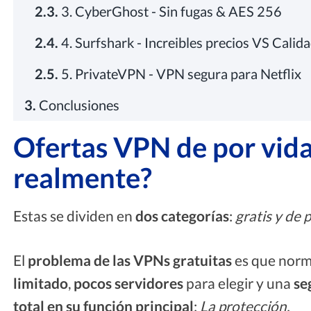
2.3.
3. CyberGhost - Sin fugas & AES 256
2.4.
4. Surfshark - Increibles precios VS Calid
2.5.
5. PrivateVPN - VPN segura para Netflix
3.
Conclusiones
Ofertas VPN de por vida 
realmente?
Estas se dividen en
dos categorías
:
gratis y de 
El
problema de las VPNs gratuitas
es que norm
limitado
,
pocos servidores
para elegir y una
se
total en su función principal
:
La protección.