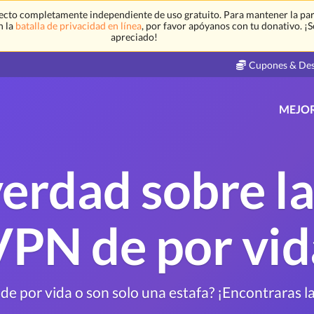
ecto completamente independiente de uso gratuito. Para mantener la par
n la
batalla de privacidad en línea
, por favor apóyanos con tu donativo. ¡
apreciado!
Cupones & De
MEJO
verdad sobre la
VPN de por vid
e por vida o son solo una estafa? ¡Encontraras la