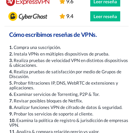
9.6
Leer reseña
9.4
Leer reseña
Cómo escribimos reseñas de VPNs.
1.
Compra una suscripción.
2.
Instala VPNs en múltiples dispositivos de prueba.
3.
Realiza pruebas de velocidad VPN en distintos dispositivos
& ubicaciones.
4.
Realiza pruebas de satisfacción por medio de Grupos de
Discusión.
5.
Probar filtraciones IP, DNS, WebRTC de extensiones y
aplicaciones.
6.
Examinar servicios de Torrenting, P2P & Tor.
7.
Revisar posibles bloques de Netflix.
8.
Analizar funciones VPN de cifrado de datos & seguridad.
9.
Probar los servicios de soporte al cliente.
10.
Examina la política de registro & jurisdicción de empresas
VPN.
11.
Analiza & compara relación precio vs valor.